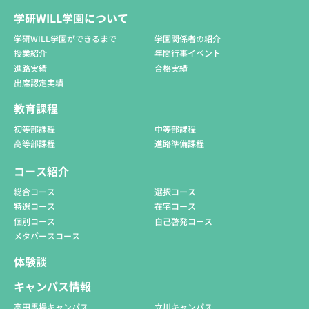
学研WILL学園について
学研WILL学園ができるまで
学園関係者の紹介
授業紹介
年間行事イベント
進路実績
合格実績
出席認定実績
教育課程
初等部課程
中等部課程
高等部課程
進路準備課程
コース紹介
総合コース
選択コース
特選コース
在宅コース
個別コース
自己啓発コース
メタバースコース
体験談
キャンパス情報
高田馬場キャンパス
立川キャンパス