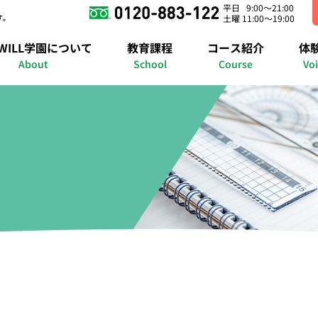
平日 9:00～21:00
す。
土曜 11:00～19:00
錦糸町キャンパス
さいたまキャンパス
横浜キャンパス
WILL学園について
教育課程
コース紹介
体
の紹介
明石キャンパス
進路準備課程
在宅コース
授業紹介
個別コース
福岡博多キャンパス
年間行事イベント
自己啓発コース
メタバースキャンパ
進路実績
メタバースコ
合格実
About
School
Course
Vo