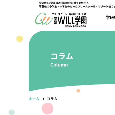
学研WILL学園は通信制高校に通う高校生と
不登校の小学生・中学生のためのフリースクール・サポート校で
キャンパス情報
学研WILL学園について
教育課程
コース紹介
高田馬場キャンパス
立川キャンパス
学研
学研WILL学園ができるまで
初等部課程
総合コース
京都キャンパス
中等部課程
選択コース
大阪梅田キャンパス
高等部課程
特選コース
学園関係者
コラム
Column
ホーム
コラム