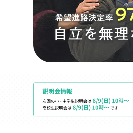
説明会情報
8/9(日) 10時～
次回の
小・
中学生説明会は
8/9(日) 10時～
高校生説明会は
です