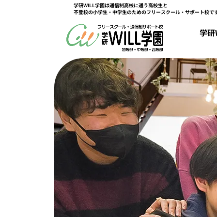
学研WILL学園は通信制高校に通う高校生と
不登校の小学生・中学生のためのフリースクール・サポート校で
キャンパス情報
学研WILL学園について
教育課程
コース紹介
高田馬場キャンパス
立川キャンパス
学研
学研WILL学園ができるまで
初等部課程
総合コース
京都キャンパス
中等部課程
選択コース
大阪梅田キャンパス
高等部課程
特選コース
学園関係者