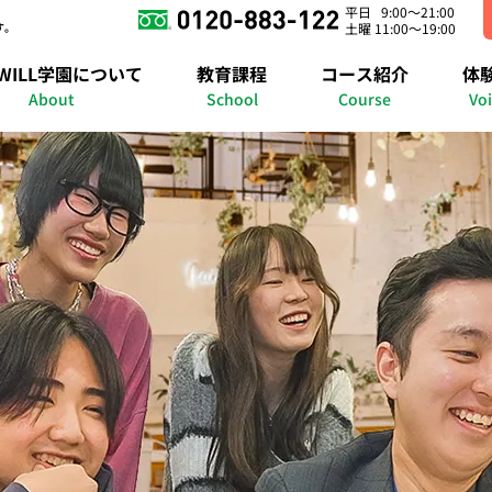
平日 9:00～21:00
す。
土曜 11:00～19:00
錦糸町キャンパス
さいたまキャンパス
横浜キャンパス
WILL学園について
教育課程
コース紹介
体
の紹介
明石キャンパス
進路準備課程
在宅コース
授業紹介
個別コース
福岡博多キャンパス
年間行事イベント
自己啓発コース
メタバースキャンパ
進路実績
メタバースコ
合格実
About
School
Course
Vo