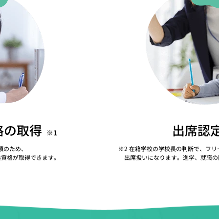
格の取得
出席認
※1
類のため、
※
2 在籍学校の学校長の判断で、フ
業資格が取得できます。
出席扱いになります。進学、就職の