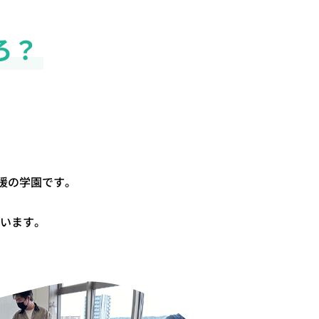
ろ？
援の学園です。
います。