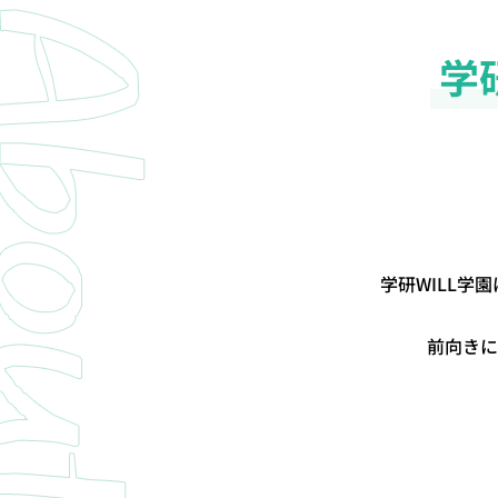
学
学研WILL
前向きに