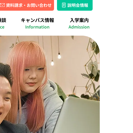
資料請求・お問い合わせ
説明会情報
湘南キャンパス
名古屋キャンパス
験談
キャンパス情報
入学案内
ス
ース
績
出席認定実績
ice
Information
Admission