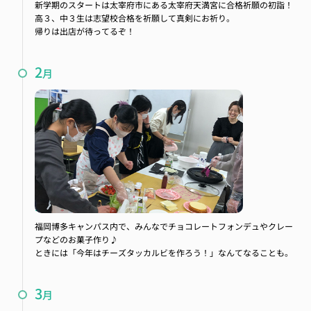
新学期のスタートは太宰府市にある太宰府天満宮に合格祈願の初詣！
高３、中３生は志望校合格を祈願して真剣にお祈り。
帰りは出店が待ってるぞ！
2
月
バレンタインパーティー
福岡博多キャンパス内で、みんなでチョコレートフォンデュやクレー
プなどのお菓子作り♪
ときには「今年はチーズタッカルビを作ろう！」なんてなることも。
3
月