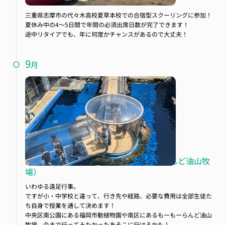
スクーリング合宿
三重県志摩市の代々木高校夏草本校での合宿型スクーリングに参加！
夏休み中の4～5日間で年間の必須出席日数が完了できます！
途中リタイアでも、年に何度かチャンスがあるので大丈夫！
9
月
課外研修（福岡市動植物園、もーもーらんど油山牧
場）
いわゆる遠足行事。
ですが小・中学校と違って、行き先や経路、必要な費用は全部生徒た
ち自身で授業を通して決めます！
中央区南公園にある福岡市動植物園や南区にあるもーもーらんど油山
牧場、今まで行ってみたかったあそこに行けるかも！