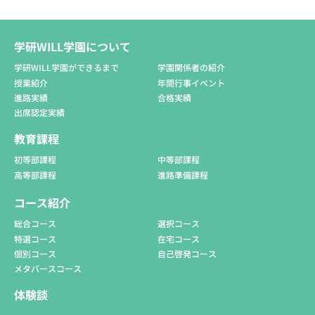
学研WILL学園について
学研WILL学園ができるまで
学園関係者の紹介
授業紹介
年間行事イベント
進路実績
合格実績
出席認定実績
教育課程
初等部課程
中等部課程
高等部課程
進路準備課程
コース紹介
総合コース
選択コース
特選コース
在宅コース
個別コース
自己啓発コース
メタバースコース
体験談