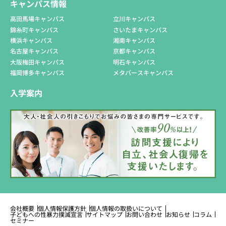
キャンパス情報
高田馬場キャンパス
立川キャンパス
錦糸町キャンパス
さいたまキャンパス
横浜キャンパス
湘南キャンパス
名古屋キャンパス
京都キャンパス
大阪梅田キャンパス
明石キャンパス
福岡博多キャンパス
メタバースキャンパス
入学案内
会社概要
個人情報保護方針
個人情報の取扱いについて
子どもへの性暴力撲滅宣言
サイトマップ
お問い合わせ
お知らせ
コラム
セミナー