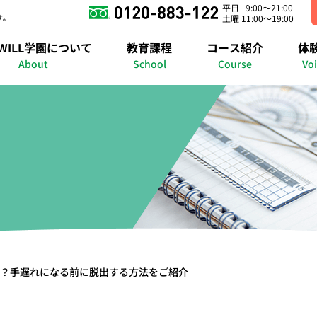
平日 9:00～21:00
す。
土曜 11:00～19:00
錦糸町キャンパス
さいたまキャンパス
横浜キャンパス
WILL学園について
教育課程
コース紹介
体
の紹介
明石キャンパス
進路準備課程
在宅コース
授業紹介
個別コース
福岡博多キャンパス
年間行事イベント
自己啓発コース
メタバースキャンパ
進路実績
メタバースコ
合格実
About
School
Course
Vo
？手遅れになる前に脱出する方法をご紹介