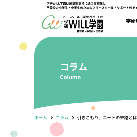
学研WILL学園は通信制高校に通う高校生と
不登校の小学生・中学生のためのフリースクール・サポート校で
キャンパス情報
学研WILL学園について
教育課程
コース紹介
高田馬場キャンパス
立川キャンパス
学研
学研WILL学園ができるまで
初等部課程
総合コース
京都キャンパス
中等部課程
選択コース
大阪梅田キャンパス
高等部課程
特選コース
学園関係者
コラム
Column
ホーム
コラム
引きこもり、ニートの末路とは