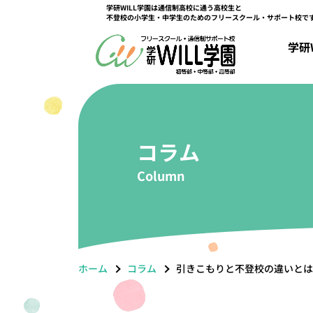
学研WILL学園は通信制高校に通う高校生と
不登校の小学生・中学生のためのフリースクール・サポート校で
キャンパス情報
学研WILL学園について
教育課程
コース紹介
高田馬場キャンパス
立川キャンパス
学研
学研WILL学園ができるまで
初等部課程
総合コース
京都キャンパス
中等部課程
選択コース
大阪梅田キャンパス
高等部課程
特選コース
学園関係者
コラム
Column
ホーム
コラム
引きこもりと不登校の違いとは