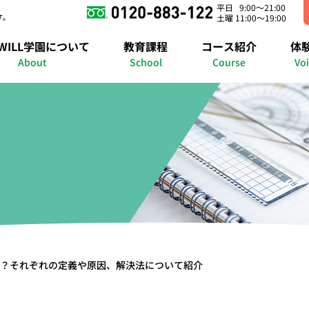
平日 9:00～21:00
す。
土曜 11:00～19:00
錦糸町キャンパス
さいたまキャンパス
横浜キャンパス
WILL学園について
教育課程
コース紹介
体
の紹介
明石キャンパス
進路準備課程
在宅コース
授業紹介
個別コース
福岡博多キャンパス
年間行事イベント
自己啓発コース
メタバースキャンパ
進路実績
メタバースコ
合格実
About
School
Course
Vo
？それぞれの定義や原因、解決法について紹介