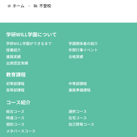
ホーム
不登校
学研WILL学園について
学研WILL学園ができるまで
学園関係者の紹介
授業紹介
年間行事イベント
進路実績
合格実績
出席認定実績
教育課程
初等部課程
中等部課程
高等部課程
進路準備課程
コース紹介
総合コース
選択コース
特選コース
在宅コース
個別コース
自己啓発コース
メタバースコース