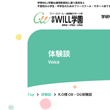
学研WILL学園は通信制高校に通う高校生と
不登校の小学生・中学生のためのフリースクール・サポート校で
キャンパス情報
学研WILL学園について
教育課程
コース紹介
高田馬場キャンパス
立川キャンパス
学研
学研WILL学園ができるまで
初等部課程
総合コース
京都キャンパス
中等部課程
選択コース
大阪梅田キャンパス
高等部課程
特選コース
学園関係者
体験談
Voice
Top
体験談
R.O様 OB・OG体験談