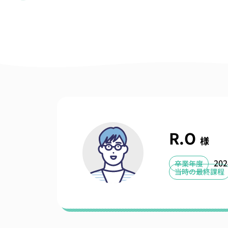
R.O
様
20
卒業年度
当時の最終課程