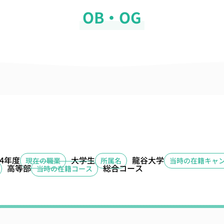
OB・OG
24年度
大学生
龍谷大学
現在の職業
所属名
当時の在籍キャ
高等部
総合コース
当時の在籍コース