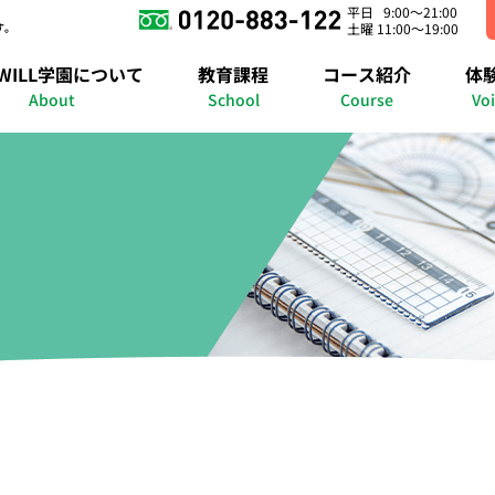
平日 9:00～21:00
す。
土曜 11:00～19:00
錦糸町キャンパス
さいたまキャンパス
横浜キャンパス
WILL学園について
教育課程
コース紹介
体
の紹介
明石キャンパス
進路準備課程
在宅コース
授業紹介
個別コース
福岡博多キャンパス
年間行事イベント
自己啓発コース
メタバースキャンパ
進路実績
メタバースコ
合格実
About
School
Course
Vo