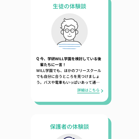
生徒の体験談
Q
今、学研WILL学園を検討している後
輩たちに一言！
WILL学園でも、ほかのフリースクール
でも自分に合うところを見つけましょ
う。バスや電車もいっぱいあって通い
やすいし、近くに食べ物屋さんも多い
詳細はこちら
し、楽しい時間と勉強の時間のバラン
スがとれているので、おすすめです。
保護者の体験談