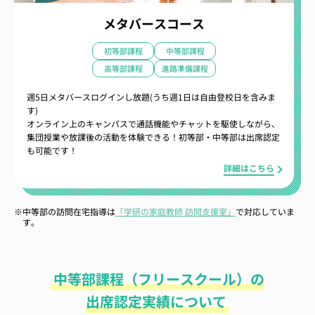
メタバースコース
初等部課程
中等部課程
高等部課程
進路準備課程
週5日メタバースログインし放題(うち週1日は自由登校日を含みま
す)
オンライン上のキャンパスで通話機能やチャットを駆使しながら、
集団授業や放課後の活動を体験できる！初等部・中等部は出席認定
も可能です！
詳細はこちら
※
中等部の訪問在宅指導は
「学研の家庭教師 訪問支援室」
で対応していま
す。
中等部課程（フリースクール）の
出席認定実績について