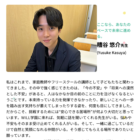
ここなら、あなたの
ペースで未来に進め
る。
糟谷 悠介
先生
(Yusuke Kasuya)
私はこれまで、家庭教師やフリースクールの講師として子どもたちと関わっ
てきました。その中で強く感じてきたのは、「今の不安」や「将来への漠然
とした不安」があると、人はなかなか目の前のことに力を注げなくなるとい
うことです。本来持っている力を発揮できなかったり、新しいことへの一歩
を踏み出す気持ちが萎えてしまったりする姿を、何度も目にしてきました。
だからこそ、挑戦するためには“安心できる居場所”が何より大切だと思って
います。WILL学園に来れば、気軽に話を聞いてくれる先生がいる。悩みや
不安もそのまま受け止めてくれる人がいる。そして、一緒に過ごしているだ
けで自然と笑顔になれる仲間がいる。そう感じてもらえる場所でありたいと
願っています。