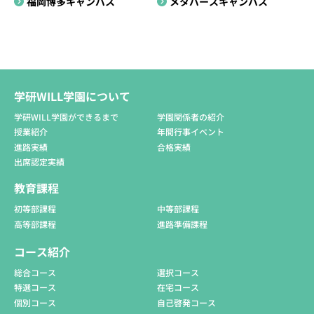
福岡博多キャンパス
メタバースキャンパス
学研WILL学園について
学研WILL学園ができるまで
学園関係者の紹介
授業紹介
年間行事イベント
進路実績
合格実績
出席認定実績
教育課程
初等部課程
中等部課程
高等部課程
進路準備課程
コース紹介
総合コース
選択コース
特選コース
在宅コース
個別コース
自己啓発コース