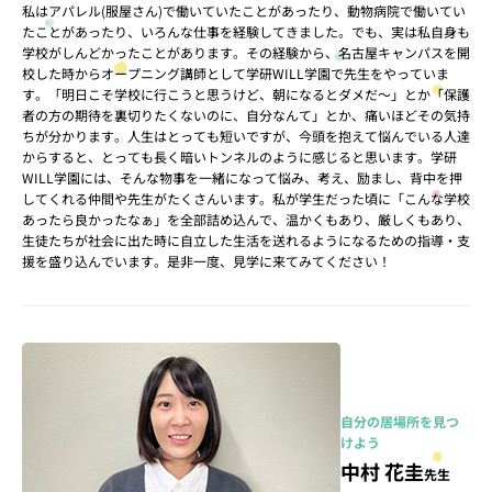
私はアパレル(服屋さん)で働いていたことがあったり、動物病院で働いてい
たことがあったり、いろんな仕事を経験してきました。でも、実は私自身も
学校がしんどかったことがあります。その経験から、名古屋キャンパスを開
校した時からオープニング講師として学研WILL学園で先生をやっていま
す。「明日こそ学校に行こうと思うけど、朝になるとダメだ～」とか「保護
者の方の期待を裏切りたくないのに、自分なんて」とか、痛いほどその気持
ちが分かります。人生はとっても短いですが、今頭を抱えて悩んでいる人達
からすると、とっても長く暗いトンネルのように感じると思います。学研
WILL学園には、そんな物事を一緒になって悩み、考え、励まし、背中を押
してくれる仲間や先生がたくさんいます。私が学生だった頃に「こんな学校
あったら良かったなぁ」を全部詰め込んで、温かくもあり、厳しくもあり、
生徒たちが社会に出た時に自立した生活を送れるようになるための指導・支
援を盛り込んでいます。是非一度、見学に来てみてください！
自分の居場所を見つ
けよう
中村 花圭
先生