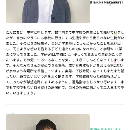
(Haruka Nakamura)
こんにちは！中村と申します。数年前まで中学校の先生として働いていまし
たが、自分のクラスにも学校に行きにくい生徒や家から出られない生徒がい
ました。そのときの経験や、自分が学生時代にしんどかったことを思い出
し、同じような想いを抱える子ども達たちの力になれたら、と学研WILL学
園にやってきました。学研WILL学園には、優しくて真面目な生徒がたくさ
んいます。その分、いろいろなことを気にしすぎてしんどくなってしまいま
す。そんなみなさんが安心できる場所、成功も失敗も分かち合える第2のわ
が家のような場所を目指しています。実際、下校時間になってもまだまだ話
したい、遊びたいという声をよく聞きます。学校教員だった経験も活かし
て、みんなが希望進路にすすめるように、進路指導もしっかり行います！家
でも学校でもない自分だけの居場所で、自分の将来に向かって二人三脚で歩
いていきましょう。
周囲の目を気にする