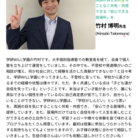
ことなく共有・共感
できる「安心できる
居場所」を
竹村 博明
先生
(Hiroaki Takemura)
学研WILL学園の竹村です。大手個別指導塾での教室長を経て、自身で個人
塾を立ち上げて運営をしていました。その中でも、不登校や発達障がいのご
相談が増え、何か社会に対して経験を活かした貢献ができないか？と日々考
え、学研WILL学園にやってきました。不登校と言っても、学校から遠ざか
るまでの経緯や状態は様々です。ただ、多く共通している点は「子ども達が
自信を失っている」ということです。本当はすごい才能があったり、誰にも
真似できない個性を持っているのに自己肯定感が低下しており、自分らしく
いることができない。学研WILL学園は、「学校がしんどい」という思い
を、周囲の目を気にすることなく共有・共感でき、「安心できる居場所」を
提供しています。また、居場所だけではなく自信を持って人生を楽しむこと
ができるための土台作りとして、学習フォローや様々な体験を皆で味わえる
プログラムをたくさん用意しています。最初は授業に参加しづらかったりも
する気持ちもとてもよく分かりますので、お子様の状態に合わせて相談して
いきましょう。生徒の皆さんはいつでも気軽に話しかけてくださいね！