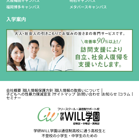
大阪梅田キャンパス
明石キャンパス
福岡博多キャンパス
メタバースキャンパス
入学案内
会社概要
個人情報保護方針
個人情報の取扱いについて
子どもへの性暴力撲滅宣言
サイトマップ
お問い合わせ
お知らせ
コラム
セミナー
学研WILL学園は通信制高校に通う高校生と
不登校の小学生・中学生のための